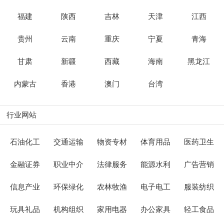
福建
陕西
吉林
天津
江西
贵州
云南
重庆
宁夏
青海
甘肃
新疆
西藏
海南
黑龙江
内蒙古
香港
澳门
台湾
行业网站
石油化工
交通运输
物资专材
体育用品
医药卫生
金融证券
职业中介
法律服务
能源水利
广告营销
信息产业
环保绿化
农林牧渔
电子电工
服装纺织
玩具礼品
机构组织
家用电器
办公家具
轻工食品