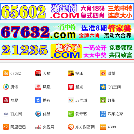
67632
天猫
搜狐
微博
腾讯
凤凰
起点
QQ空间
网易
携程
58同城
赶集
百姓网
优酷
爱奇艺
汽车之家
阿里巴巴
央视网
东方财富网
4399