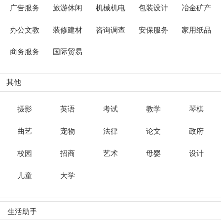
广告服务
旅游休闲
机械机电
包装设计
冶金矿产
办公文教
装修建材
咨询调查
安保服务
家用纸品
商务服务
国际贸易
其他
摄影
英语
考试
教学
琴棋
曲艺
宠物
法律
论文
政府
校园
招商
艺术
母婴
设计
儿童
大学
生活助手