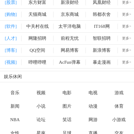
[股票]
东方财富
新浪财经
凤凰财经
更多>
[购物]
天猫商城
京东商城
韩都衣舍
更多>
[软件]
中关村在线
太平洋电脑
IT168网
更多>
[人才]
网隆招聘
前程无忧
智联招聘
更多>
[博客]
QQ空间
网易博客
新浪博客
更多>
[视频]
哔哩哔哩
AcFun弹幕
暴走漫画
更多>
娱乐休闲
音乐
视频
电影
电视
游戏
新闻
小说
图片
动漫
体育
NBA
论坛
笑话
网游
小游戏
女性
星座
足球
直播
交友