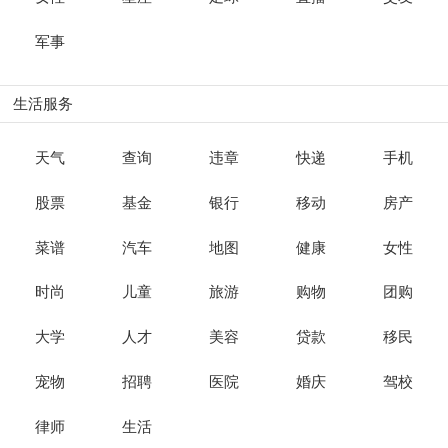
军事
生活服务
天气
查询
违章
快递
手机
股票
基金
银行
移动
房产
菜谱
汽车
地图
健康
女性
时尚
儿童
旅游
购物
团购
大学
人才
美容
贷款
移民
宠物
招聘
医院
婚庆
驾校
律师
生活