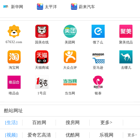
新华网
太平洋
蔚来汽车
67632.com
国美在线
美团网
饿了么
聚美优品
淘宝网
天猫商城
大众点评
亚马逊
去哪儿
唯品会
1号店
当当网
银泰
酷站网址
[生活]
百姓网
搜房网
更多>
[视频]
爱奇艺高清
优酷网
乐视网
更多>